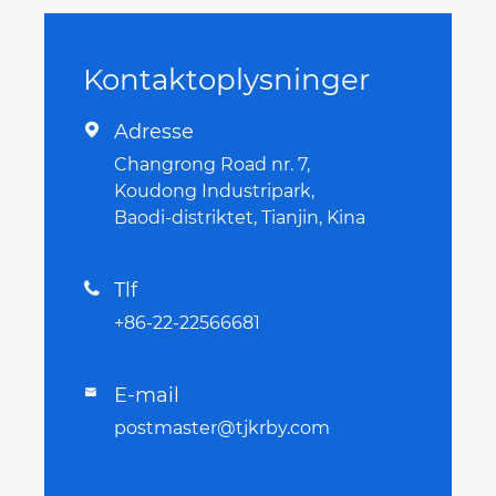
Kontaktoplysninger
Adresse

Changrong Road nr. 7,
Koudong Industripark,
Baodi-distriktet, Tianjin, Kina
Tlf

+86-22-22566681
E-mail

postmaster@tjkrby.com