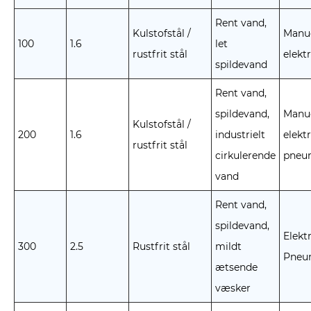
Rent vand,
Kulstofstål /
Manue
100
1.6
let
rustfrit stål
elektr
spildevand
Rent vand,
spildevand,
Manue
Kulstofstål /
200
1.6
industrielt
elektr
rustfrit stål
cirkulerende
pneu
vand
Rent vand,
spildevand,
Elektr
300
2.5
Rustfrit stål
mildt
Pneu
ætsende
væsker