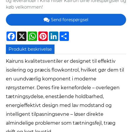
og leverandør i Kina hilser Kairun dine forespørgsler og
køb velkommen!
Send forespørgsel
Facebook
X
WhatsApp
Pinterest
LinkedIn
Share
Produkt beskrivelse
Kairuns kvalitetsventiler er designet til effektiv
isolering og præcis flowkontrol, hvilket gør dem til
en uundværlig komponent i moderne
rørsystemer. Deres fire kernefordele – overlegen
tætningsydelse, enestående holdbarhed,
energieffektivt design med lav modstand og
intelligent tilpasningsevne – løser direkte
almindelige problemer som tætningsfejl, træg
drift og kort levetid.