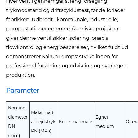
Hver ventil gennemgår streng forsegling,
trykmodstand og driftscyklustest, før de forlader
fabrikken. Udbredt i kommunale, industrielle,
pumpestationer og energi/kemiske projekter
giver denne ventil sikker isolering, præcis
flowkontrol og energibesparelser, hvilket fuldt ud
demonstrerer Kairun Pumps' styrke inden for
professionel forskning og udvikling og overlegen
produktion.
Parameter
Nominel
Maksimalt
diameter
Egnet
arbejdstryk
Kropsmateriale
Opera
DN
medium
PN (MPa)
(mm)