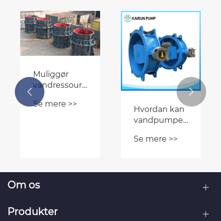
Muliggør
vandressourceforvaltning


på tværs af
Se mere >>
flere
Hvordan kan
scenarier
hør
vandpumpekontrolven
forhindre
Se mere >>
dyre
pumpesystemfejl?
Om os
Produkter