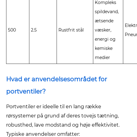
Kompleks
spildevand,
ætsende
Elektr
500
2.5
Rustfrit stål
væsker,
Pneu
energi og
kemiske
medier
Hvad er anvendelsesområdet for
portventiler?
Portventiler er ideelle til en lang række
rørsystemer på grund af deres tovejs tætning,
robusthed, lave modstand og høje effektivitet.
Typiske anvendelser omfatter: