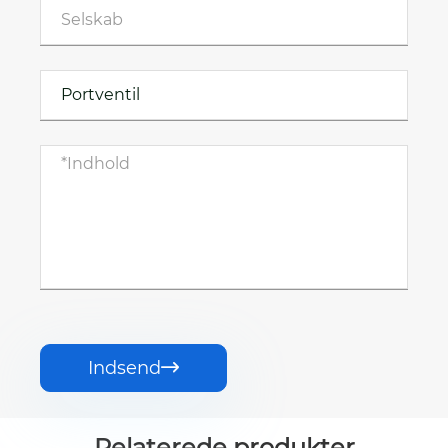
Indsend

Relaterede produkter