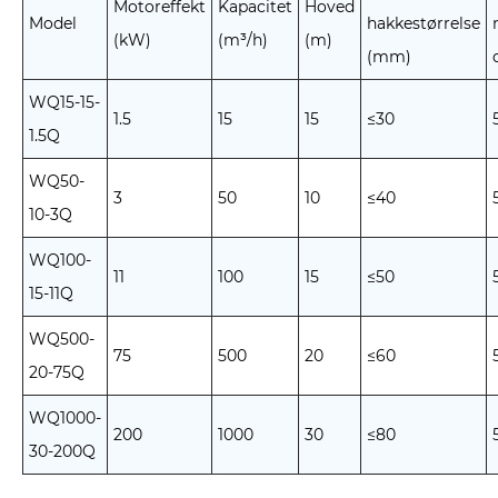
Motoreffekt
Kapacitet
Hoved
Model
hakkestørrelse
(kW)
(m³/h)
(m)
(mm)
WQ15-15-
1.5
15
15
≤30
1.5Q
WQ50-
3
50
10
≤40
10-3Q
WQ100-
11
100
15
≤50
15-11Q
WQ500-
75
500
20
≤60
20-75Q
WQ1000-
200
1000
30
≤80
30-200Q