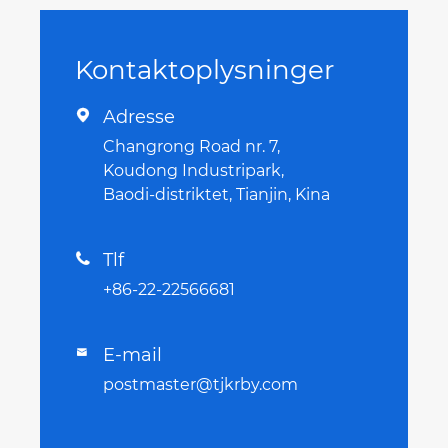
Kontaktoplysninger
Adresse

Changrong Road nr. 7,
Koudong Industripark,
Baodi-distriktet, Tianjin, Kina
Tlf

+86-22-22566681
E-mail

postmaster@tjkrby.com