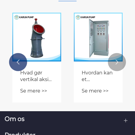


Hvad gør
Hvordan kan
vertikal aksial
et
flowpumpe
motorkontrolcenter
Se mere >>
Se mere >>
ojekter?
til det rigtige
løse nedetid
valg til
for
højstrømsvandprojekter?
pumpesystemet
og
Om os
energispild?