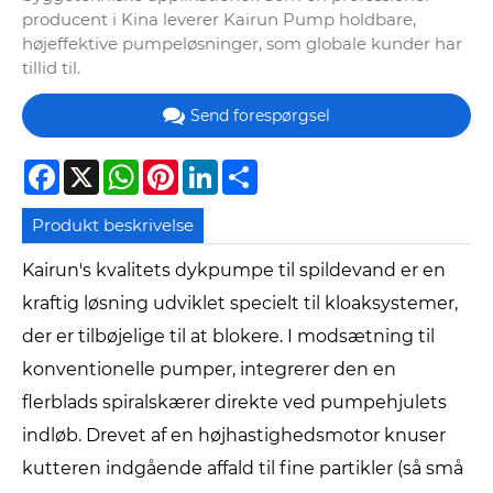
producent i Kina leverer Kairun Pump holdbare,
højeffektive pumpeløsninger, som globale kunder har
tillid til.
Send forespørgsel
Facebook
X
WhatsApp
Pinterest
LinkedIn
Share
Produkt beskrivelse
Kairun's kvalitets dykpumpe til spildevand er en
kraftig løsning udviklet specielt til kloaksystemer,
der er tilbøjelige til at blokere. I modsætning til
konventionelle pumper, integrerer den en
flerblads spiralskærer direkte ved pumpehjulets
indløb. Drevet af en højhastighedsmotor knuser
kutteren indgående affald til fine partikler (så små