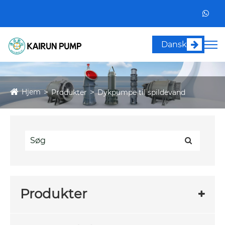
Dansk
Hjem
Produkter
Dykpumpe til spildevand
Produkter