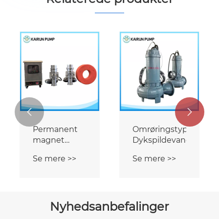


Omrøringstype
Nedsænket
Dykspildevandspumpe
spildevandspumpe
pe
i rustfrit stål
Se mere >>
Se mere >>
Nyhedsanbefalinger