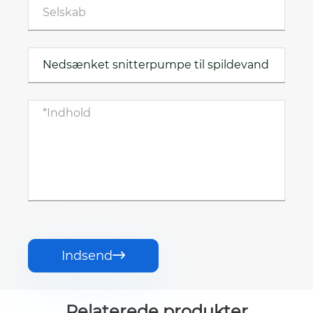
Indsend

Relaterede produkter